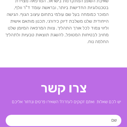
שאיבת השומן המתקדמת בישראל. המרפאה מצוידת
בטכנולוגיות החדישות ביותר, ובראשה עומד ד"ר וולף,
המוכר כמומחה בעל שם עולמי בתחום עיצוב הגוף. הגישה
הייחודית שלנו משלבת דיוק כירורגי, תכנון מותאם אישית
וליווי צמוד לכל אורך התהליך. צוות המרפאה המיומן שלנו
מחויב לבטיחות המטופל, להשגת תוצאות טבעיות ולתהליך
החלמה נוח.
צרו קשר
יש לכם שאלות ואתם זקוקים לעזרה? השאירו פרטים ונחזור אליכם