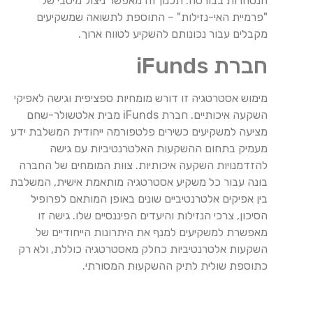
הנסחרות בבורסה. תכנון זה מאפשר ניצול מיטבי של
"פרמיית האי-נזילות" – התוספת לתשואה שמשקיעים
מקבלים עבור נכונותם להשקיע לטווח ארוך.
חברת iFunds
מימוש אסטרטגיה זו דורש מומחיות ספציפית וגישה לאפיקי
השקעה איכותיים. חברת iFunds מבית אלטשולר-שחם
מציעה למשקיעים כשירים פלטפורמה ייחודית המשלבת ידע
מעמיק בתחום ההשקעות האלטרנטיביות עם גישה
להזדמנויות השקעה איכותיות. צוות המומחים של החברה
בונה עבור כל משקיע אסטרטגיה מותאמת אישית, המשלבת
בין אפיקים אלטרנטיביים שונים באופן המותאם לפרופיל
הסיכון, צרכי הנזילות והיעדים הפיננסיים שלו. גישה זו
מאפשרת למשקיעים למנף את היתרונות הייחודיים של
השקעות אלטרנטיביות כחלק מאסטרטגיה כוללת, ולא רק
כתוספת שולית לתיק ההשקעות המסורתי.