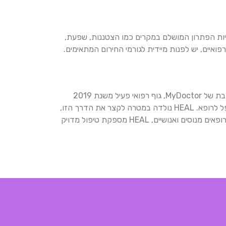
ות הפתרון המושלם במקרים כמו הצטננות, שפעת,
פואיים, יש לפנות מיידית לגורמי החירום המתאימים.
העולם הרפואי עובר שינוי דרמטי, וחברות רבות מבינות את הפוטנציאל בהנגשת שירותים רפואיים. HEAL, שהיא חברת בת של MyDoctor, גוף רפואי פעיל משנת 2019
המשרת מאות אלפי מנויים, זיהתה פער משמעותי במערכת הבריאות הישראלית: הדרך הארוכה והמסורבלת בין המטופל לרופא. HEAL נולדה במטרה לקצר את הדרך הזו,
ולהנגיש שירותי בריאות איכותיים לכל בית בישראל. באמצעות שילוב טכנולוגיה חכמה עם תשתית רפואית ארצית וצוות רופאים מנוסים ואנושיים, HEAL מספקת טיפול מדויק